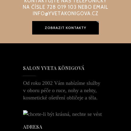
KONTAKTUJTE NÁS TELEFONICKY
NA ČÍSLE 728 019 103 NEBO EMAIL
INFO@YVETAKONIGOVA.CZ
ZOBRAZIT KONTAKTY
SALON YVETA KÖNIGOVÁ
Od roku 2002 Vám nabízíme služby
v oboru péče o ruce, nohy a nehty,
kosmetické ošetření obličeje a těla.
ADRESA