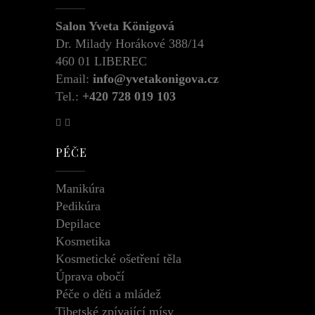
Salon Yveta Königová
Dr. Milady Horákové 388/14
460 01 LIBEREC
Email:
info@yvetakonigova.cz
Tel.:
+420 728 019 103
PÉČE
Manikúra
Pedikúra
Depilace
Kosmetika
Kosmetické ošetření těla
Úprava obočí
Péče o děti a mládež
Tibetské zpívající mísy