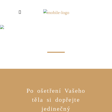
DORTY A
DEZERTY
Po ošetření Vašeho
těla si dopřejte
jedinečný