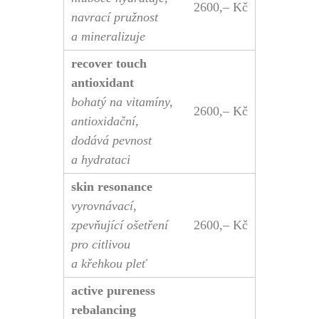
2600,– Kč
navrací pružnost
a mineralizuje
recover touch
antioxidant
bohatý na vitamíny,
2600,– Kč
antioxidační,
dodává pevnost
a hydrataci
skin resonance
vyrovnávací,
zpevňující ošetření
2600,– Kč
pro citlivou
a křehkou pleť
active pureness
rebalancing