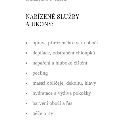
NABÍZENÉ SLUŽBY
A ÚKONY:
úprava přirozeného tvaru obočí
depilace, odstranění chloupků
napaření a hluboké čištění
peeling
masáž obličeje, dekoltu, hlavy
hydratace a výživa pokožky
barvení obočí a řas
péče o rty