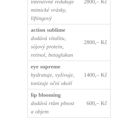
intenzivně redukuje
2800,– Kč
mimické vrásky,
liftingový
action sublime
dodává vitalitu,
2800,– Kč
sójový protein,
retinol, betaglukan
eye supreme
hydratuje, vyživuje,
1400,– Kč
tonizuje oční okolí
lip blooming
dodává rtům plnost
600,– Kč
a objem