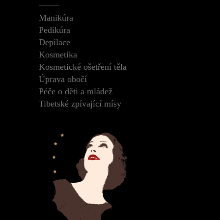
Manikúra
Pedikúra
Depilace
Kosmetika
Kosmetické ošetření těla
Úprava obočí
Péče o děti a mládež
Tibetské zpívající mísy