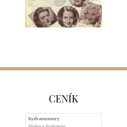
CENÍK
hydramemory
hluboce hydratuje,