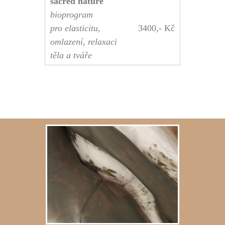
sacred nature
bioprogram
pro elasticitu,
3400,- Kč
omlazení, relaxaci
těla a tváře