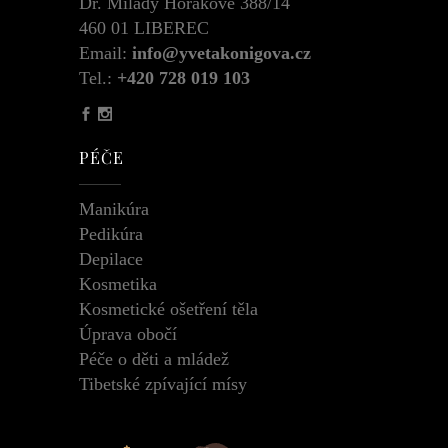
Dr. Milady Horákové 388/14
460 01 LIBEREC
Email:
info@yvetakonigova.cz
Tel.:
+420 728 019 103
PÉČE
Manikúra
Pedikúra
Depilace
Kosmetika
Kosmetické ošetření těla
Úprava obočí
Péče o děti a mládež
Tibetské zpívající mísy