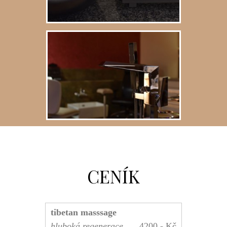
CENÍK
tibetan masssage
hluboká regenerace
4200,- Kč