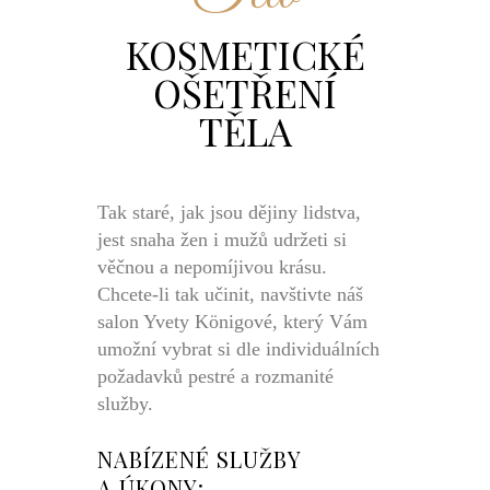
KOSMETICKÉ
OŠETŘENÍ
TĚLA
Tak staré, jak jsou dějiny lidstva,
jest snaha žen i mužů udržeti si
věčnou a nepomíjivou krásu.
Chcete-li tak učinit, navštivte náš
salon Yvety Königové, který Vám
umožní vybrat si dle individuálních
požadavků pestré a rozmanité
služby.
NABÍZENÉ SLUŽBY
A ÚKONY: