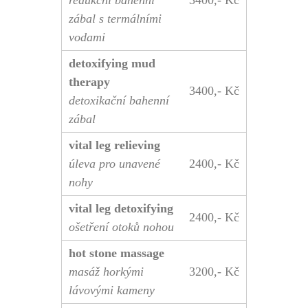
redukční bahenní
3400,- Kč
zábal s termálními
vodami
detoxifying mud
therapy
3400,- Kč
detoxikační bahenní
zábal
vital leg relieving
úleva pro unavené
2400,- Kč
nohy
vital leg detoxifying
2400,- Kč
ošetření otoků nohou
hot stone massage
masáž horkými
3200,- Kč
lávovými kameny