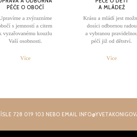
ÚPRAVA A ODBORNÁ
PÉČE O DĚTI
PÉČE O OBOČÍ
A MLÁDEŽ
Upravíme a zvýrazníme
Krásu a mládí jest mož
obočí s jemností a citem
dosíci odbornou radou
k vyzařovanému kouzlu
a vybranou pravidelno
Vaší osobnosti.
péčí již od dětství.
Více
Více
ÍSLE 728 019 103 NEBO EMAIL INFO@YVETAKONIGOV