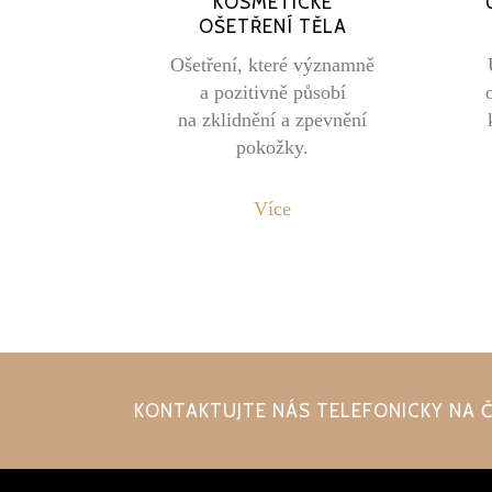
KOSMETICKÉ
OŠETŘENÍ TĚLA
Ošetření, které významně
a pozitivně působí
na zklidnění a zpevnění
pokožky.
Více
KONTAKTUJTE NÁS TELEFONICKY NA Č