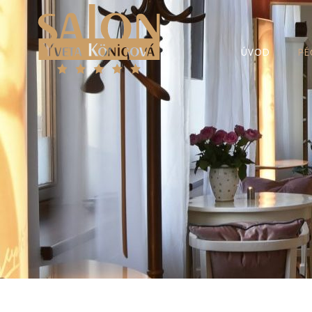
ÚVOD
PÉ