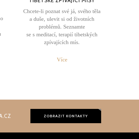
TIBETSKÉ ZPÍVAJÍCÍ MÍSY
Chcete-li poznat své já, svého těla
no
a duše, ulevit si od životních
problémů. Seznamte
u
se s meditací, terapií tibetských
zpívajících mís.
Více
A.CZ
ZOBRAZIT KONTAKTY