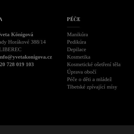
A
PÉČE
Yveta Königová
Manikúra
ady Horákové 388/14
Pedikúra
 LIBEREC
Depilace
info@yvetakonigova.cz
Kosmetika
20 728 019 103
Kosmetické ošetření těla
Úprava obočí
Péče o děti a mládež
Tibetské zpívající mísy