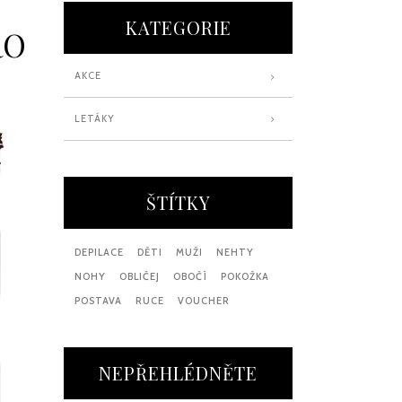
KATEGORIE
RO
AKCE
LETÁKY
ŠTÍTKY
DEPILACE
DĚTI
MUŽI
NEHTY
NOHY
OBLIČEJ
OBOČÍ
POKOŽKA
POSTAVA
RUCE
VOUCHER
NEPŘEHLÉDNĚTE