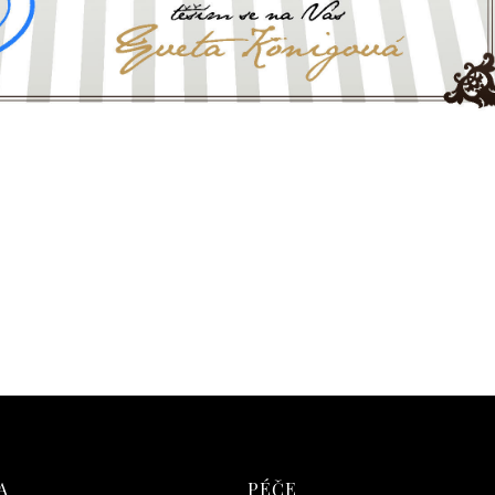
A
PÉČE