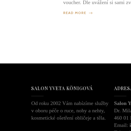
voucher. Dle uvážení si sami zv
READ MORE
SALON YVETA KÖNIGOVÁ
ADRES
Od roku 2002 Vám nabízíme služby
Salon 
v oboru péče o ruce, nohy a nehty,
Dr. Mil
kosmetické ošetření obličeje a těla.
460 01
Email: