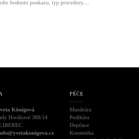
olte hodnotu poukazu, typ procedury....
A
PÉČE
Yveta Königová
Manikúra
ady Horákové 388/14
Pedikúra
 LIBEREC
Depilace
info@yvetakonigova.cz
Kosmetika