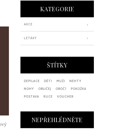
KATEGORIE
AKCE
LETÁKY
ŠTÍTKY
DEPILACE
DĚTI
MUŽI
NEHTY
NOHY
OBLIČEJ
OBOČÍ
POKOŽKA
POSTAVA
RUCE
VOUCHER
NEPŘEHLÉDNĚTE
kový