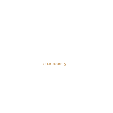
READ MORE
04
2019