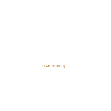
04
2019
READ MORE
04
2019