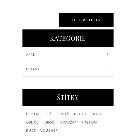
21
2018
OLDER POSTS
KATEGORIE
AKCE
LETÁKY
ŠTÍTKY
DEPILACE
DĚTI
MUŽI
NEHTY
NOHY
OBLIČEJ
OBOČÍ
POKOŽKA
POSTAVA
RUCE
VOUCHER