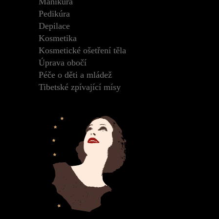
Manikúra
Pedikúra
Depilace
Kosmetika
Kosmetické ošetření těla
Úprava obočí
Péče o děti a mládež
Tibetské zpívající mísy