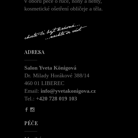
v oboru péče o ruce, nohy a nehty,
kosmetické ošetření obličeje a těla.
ADRESA
Salon Yveta Königová
Dr. Milady Horákové 388/14
460 01 LIBEREC
Email:
info@yvetakonigova.cz
Tel.:
+420 728 019 103
PÉČE